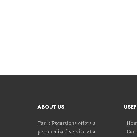
ABOUT US
USEF
Tarik Excursions offers a
Hom
personalized service at a
Cont