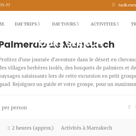
tarik.ex
75-77
ME
DAY TRIPS
DAY TOURS
ACTIVITIES
T
Circuit en Quad au Désert et 
TOURS SEARCH
Palmeraie de Marrakech
Profitez d'une journée d'aventure dans le désert en chevau
des villages berbères isolés, des bosquets de palmiers et d
paysages saisissants lors de cette excursion en petit group
quad. Rejoignez un guide et votre groupe, pour un maxim
/ per person
2 heures (approx.)
Activités à Marrakech