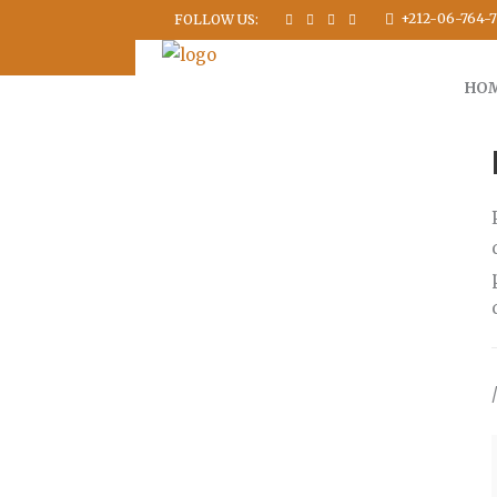
+212-06-764-7
FOLLOW US:
HO