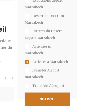
Excursions départ
Marrakech
Desert Tours From
Marrakech
il
Circuits du Désert
Depart Marrakech
ssique
Activities in
cher du
Marrakech
…
Activités à Marrakech
​T​ransfer Airport
marrakech​
Transfert Aéroport