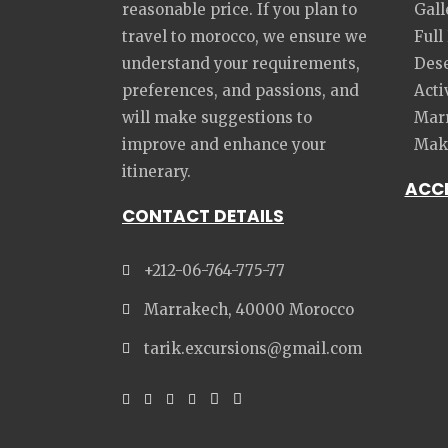
reasonable price. If you plan to
Gall
travel to morocco, we ensure we
Full
understand your requirements,
Dese
preferences, and passions, and
Acti
will make suggestions to
Marr
improve and enhance your
Make
itinerary.
ACC
CONTACT DETAILS
+212-06-764-775-77
Marrakech, 40000 Morocco
tarik.excursions@gmail.com