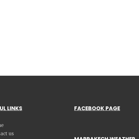
UL LINKS
FACEBOOK PAGE
e
act us
MARRAKECH WEATHER