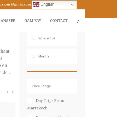
Destination
English
cursions@gmail.com
RANSFER
GALLERY
CONTACT
la
chant
es
e en
um de…
Day Trips From
Marrakech